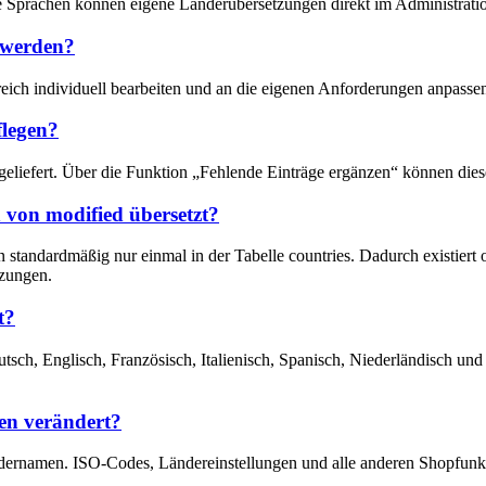
ue Sprachen können eigene Länderübersetzungen direkt im Administrati
 werden?
reich individuell bearbeiten und an die eigenen Anforderungen anpasse
flegen?
tgeliefert. Über die Funktion „Fehlende Einträge ergänzen“ können di
von modified übersetzt?
andardmäßig nur einmal in der Tabelle countries. Dadurch existiert 
zungen.
t?
utsch, Englisch, Französisch, Italienisch, Spanisch, Niederländisch un
en verändert?
dernamen. ISO-Codes, Ländereinstellungen und alle anderen Shopfunkt