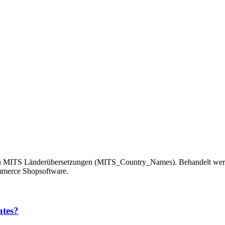
zu MITS Länderübersetzungen (MITS_Country_Names). Behandelt werde
ommerce Shopsoftware.
ates?