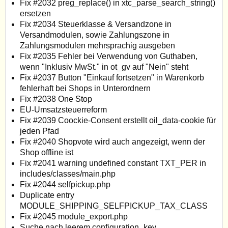
Fix #2032 preg_replace() in xtc_parse_search_string()
ersetzen
Fix #2034 Steuerklasse & Versandzone in
Versandmodulen, sowie Zahlungszone in
Zahlungsmodulen mehrsprachig ausgeben
Fix #2035 Fehler bei Verwendung von Guthaben,
wenn "Inklusiv MwSt." in ot_gv auf "Nein" steht
Fix #2037 Button "Einkauf fortsetzen" in Warenkorb
fehlerhaft bei Shops in Unterordnern
Fix #2038 One Stop
EU-Umsatzsteuerreform
Fix #2039 Coockie-Consent erstellt oil_data-cookie für
jeden Pfad
Fix #2040 Shopvote wird auch angezeigt, wenn der
Shop offline ist
Fix #2041 warning undefined constant TXT_PER in
includes/classes/main.php
Fix #2044 selfpickup.php
Duplicate entry
MODULE_SHIPPING_SELFPICKUP_TAX_CLASS
Fix #2045 module_export.php
Suche nach leerem configuration_key