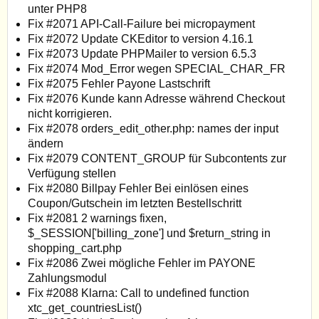
unter PHP8
Fix #2071 API-Call-Failure bei micropayment
Fix #2072 Update CKEditor to version 4.16.1
Fix #2073 Update PHPMailer to version 6.5.3
Fix #2074 Mod_Error wegen SPECIAL_CHAR_FR
Fix #2075 Fehler Payone Lastschrift
Fix #2076 Kunde kann Adresse während Checkout
nicht korrigieren.
Fix #2078 orders_edit_other.php: names der input
ändern
Fix #2079 CONTENT_GROUP für Subcontents zur
Verfügung stellen
Fix #2080 Billpay Fehler Bei einlösen eines
Coupon/Gutschein im letzten Bestellschritt
Fix #2081 2 warnings fixen,
$_SESSION['billing_zone'] und $return_string in
shopping_cart.php
Fix #2086 Zwei mögliche Fehler im PAYONE
Zahlungsmodul
Fix #2088 Klarna: Call to undefined function
xtc_get_countriesList()