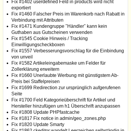
Fix #1402 userdefined Feld in products wird nicht
exportiert
Fix #1460 Falscher Preis im Warenkorb nach Rabatt in
Verbindung mit Attributen
Fix #1471 Kundengruppe "Händler" kann kein
Guthaben aus Gutscheinen verwenden
Fix #1545 Cookie Hinweis / Tracking
Einwilligungscheckboxen
Fix #1557 Verbesserungsvorschlag für die Einbindung
von unveil
Fix #1582 Artikeleingabemaske um Felder für
Zollerklärung erweitern
Fix #1660 Unerlaubte Werbung mit günstigstem Ab-
Preis bei Staffelpreisen
Fix #1699 Redirection zur ursprünglich aufgerufenen
Seite
Fix #1700 Feld Kategorieüberschrift für Artikel und
Hersteller hinzufügen um h1 Überschrift anzupassen
Fix #1808 Update PHPfastcache
Fix #1817 Fix notice in admin/geo_zones.php
Fix #1820 Update Smarty
Fix #1862 ckeditor wandelt Leerzeichen selbständig in