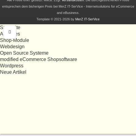
entsprechen dem bisherigen Preis bei MerZ IT-SerVice - Internetsolutions for eCommerce
and eBusiness.
Template © 2021-2026 by
MerZ IT-SerVice
Startseite
Aktuelles
Shop-Module
Webdesign
Open Source Systeme
modified eCommerce Shopsoftware
Wordpress
Neue Artikel