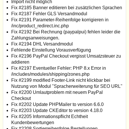
Import nicht möglich
Fix #2185 Banner editieren bei zusätzlichen Sprachen
Fix #2187 Fehler GLS Versandmodul
Fix #2191 Parameter-Reihenfolge korrigieren in
/inc/product_redirect.inc.php
Fix #2192 Bei Rechnung (paypalpui) fehlen leider die
Zahlungsanweisungen.
Fix #2194 DHL Versandmodul
Fehlende Einstellung Vorausverfügung
Fix #2196 PayPal Checkout vergisst Umsatzsteuer zu
addieren
Fix #2197 Eventueller Fehler: PHP 8.x Error in
/includes/modules/shipping/zones.php
Fix #2199 modified Footer-Link nicht klickbar bei
Nutzung von Modul "Spracherweiterung für SEO URL"
Fix #2200 Umlautproblem mit neuem PayPal
Checkout
Fix #2202 Update PHPMailer to version 6.6.0
Fix #2203 Update CKEditor to version 4.18.0
Fix #2205 Informationspflicht Echtheit
Kundenbewertungen
Fix #2208 Sortierreihenfolge Bestellungen