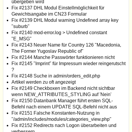
übergeben wird
Fix #2137 DHL Modul Einstellmöglichkeit für
Gewichtsangabe im CN23 Formular
Fix #2139 DHL Modul warning Undefined array key
"suburb"
Fix #2140 mod-error.log > Undefined constant
"E_MSG"
Fix #2143 Neuer Name für Country 126 "Macedonia,
The Former Yugoslav Republic of"
Fix #2144 Manche Passwörter funktionieren nicht
Fix #2145 "Imprint" für Impressum wieder reingerutscht
?
Fix #2148 Suche in admin/orders_edit.php
Artikel werden zu oft angezeigt
Fix #2149 Checkboxen im Backend nicht sichtbar
wenn NEW_ATTRIBUTES_STYLING auf 'Nein'
Fix #2150 Datanbank Manager führt ersten SQL-
Befehl nach einem UPDATE SQL-Befehl nicht aus
Fix #2151 Falsche Konstanten-Nutzung in
"/admin/includes/modules/categories_view.php"
Fix #2152 Redirects nach Logon überarbeiten und
verbessern