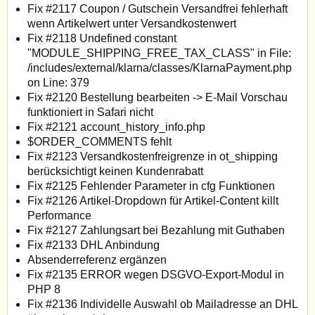
Fix #2117 Coupon / Gutschein Versandfrei fehlerhaft
wenn Artikelwert unter Versandkostenwert
Fix #2118 Undefined constant
"MODULE_SHIPPING_FREE_TAX_CLASS" in File:
/includes/external/klarna/classes/KlarnaPayment.php
on Line: 379
Fix #2120 Bestellung bearbeiten -> E-Mail Vorschau
funktioniert in Safari nicht
Fix #2121 account_history_info.php
$ORDER_COMMENTS fehlt
Fix #2123 Versandkostenfreigrenze in ot_shipping
berücksichtigt keinen Kundenrabatt
Fix #2125 Fehlender Parameter in cfg Funktionen
Fix #2126 Artikel-Dropdown für Artikel-Content killt
Performance
Fix #2127 Zahlungsart bei Bezahlung mit Guthaben
Fix #2133 DHL Anbindung
Absenderreferenz ergänzen
Fix #2135 ERROR wegen DSGVO-Export-Modul in
PHP 8
Fix #2136 Individelle Auswahl ob Mailadresse an DHL