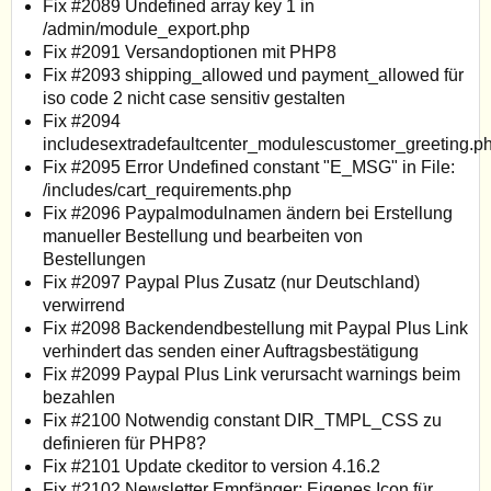
Fix #2089 Undefined array key 1 in
/admin/module_export.php
Fix #2091 Versandoptionen mit PHP8
Fix #2093 shipping_allowed und payment_allowed für
iso code 2 nicht case sensitiv gestalten
Fix #2094
includesextradefaultcenter_modulescustomer_greeting.p
Fix #2095 Error Undefined constant "E_MSG" in File:
/includes/cart_requirements.php
Fix #2096 Paypalmodulnamen ändern bei Erstellung
manueller Bestellung und bearbeiten von
Bestellungen
Fix #2097 Paypal Plus Zusatz (nur Deutschland)
verwirrend
Fix #2098 Backendendbestellung mit Paypal Plus Link
verhindert das senden einer Auftragsbestätigung
Fix #2099 Paypal Plus Link verursacht warnings beim
bezahlen
Fix #2100 Notwendig constant DIR_TMPL_CSS zu
definieren für PHP8?
Fix #2101 Update ckeditor to version 4.16.2
Fix #2102 Newsletter Empfänger: Eigenes Icon für