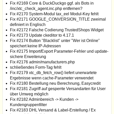
Fix #2169 Core & DuckDuckgo ggf. als Bots in
/inc/xtc_check_agent.inc.php entfernen?
Fix #2170 System-Modul tax_eel Modul-Key fehlt
Fix #2171 GOOGLE_CONVERSION_TITLE zweimal
definiert in Englisch
Fix #2172 Falsche Codierung TrustedShops Widget
Fix #2173 Update ckeditor to 4.17.1
Fix #2174 Button "Blacklist" unter "Wer ist Online"
speichert keine IP-Adressen
Fix #2175 Import/Export Parameter-Fehler und update-
sichere Erweiterung
Fix #2176 admin/manufacturers.php
schließendes Form-Tag fehlt
Fix #2179 xtc_db_fetch_row() liefert unerwartete
Ergebnisse wenn cache-Parameter verwendet
Fix #2180 Bestellung neu Berechnung, Easycredit
Fix #2181 Zugriff auf gesperrte Versandarten für User
über Umweg möglich
Fix #2182 Adminbereich -> Kunden ->
Kundengruppenfilter
Fix #2183 DHL Versand & Label-Erstellung / Ex